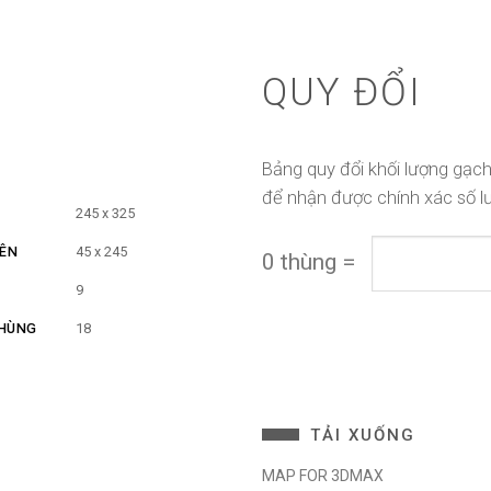
QUY ĐỔI
Bảng quy đổi khối lượng gạch
để nhận được chính xác số l
Ỉ
245 x 325
IÊN
45 x 245
0
thùng
=
9
THÙNG
18
TẢI XUỐNG
MAP FOR 3DMAX