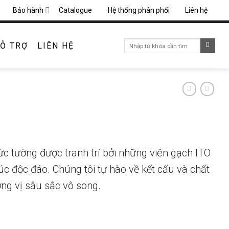
Bảo hành
Catalogue
Hệ thống phân phối
Liên hệ
Search
Ỗ TRỢ
LIÊN HỆ
for:
c tường được tranh trí bởi những viên gạch ITO
c độc đáo. Chúng tôi tự hào về kết cấu và chất
ng vị sâu sắc vô song.