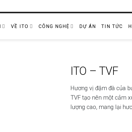
M
VỀ ITO
CÔNG NGHỆ
DỰ ÁN
TIN TỨC
H
ITO – TVF
Hương vị đậm đà của bứ
TVF tạo nên một cảm xú
lượng cao, mang lại hươ