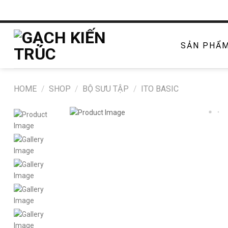
Chuyển
đến
nội
dung
SẢN PHẨ
HOME
/
SHOP
/
BỘ SƯU TẬP
/
ITO BASIC