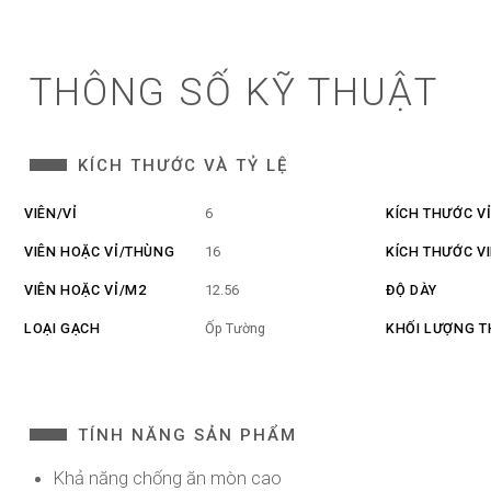
THÔNG SỐ KỸ THUẬT
KÍCH THƯỚC VÀ TỶ LỆ
VIÊN/VỈ
6
KÍCH THƯỚC V
VIÊN HOẶC VỈ/THÙNG
16
KÍCH THƯỚC V
VIÊN HOẶC VỈ/M2
12.56
ĐỘ DÀY
LOẠI GẠCH
Ốp Tường
KHỐI LƯỢNG 
TÍNH NĂNG SẢN PHẨM
Khả năng chống ăn mòn cao