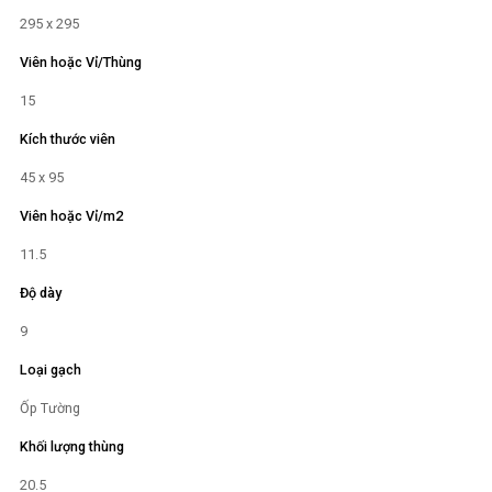
295 x 295
Viên hoặc Vỉ/Thùng
15
Kích thước viên
45 x 95
Viên hoặc Vỉ/m2
11.5
Độ dày
9
Loại gạch
Ốp Tường
Khối lượng thùng
20.5