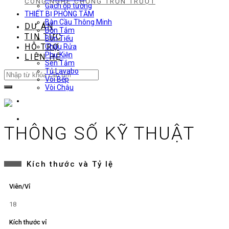
CÔNG NGHỆ CHỐNG TRƠN TRƯỢT
Gạch ốp tường
THIẾT BỊ PHÒNG TẮM
Bàn Cầu Thông Minh
DỰ ÁN
Bồn Tắm
TIN TỨC
Bồn Tiểu
HỖ TRỢ
Chậu Rửa
Phụ Kiện
LIÊN HỆ
Sen Tắm
Tủ Lavabo
Search
Vòi Bếp
for:
Vòi Chậu
THÔNG SỐ KỸ THUẬT
Kích thước và Tỷ lệ
Viên/Vỉ
18
Kích thước vỉ