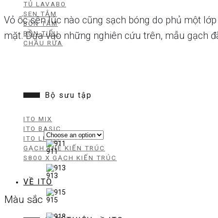
TỦ LAVABO
SEN TẮM
Vỏ ốc sên lúc nào cũng sạch bóng do phủ một lớp 
BỒN TẮM
BỒN TIỂU
mặt. Dựa vào những nghiên cứu trên, mẫu gạch đã 
CHẬU RỬA
Bộ sưu tập
ITO MIX
ITO BASIC
ITO LIGHT
GẠCH THẺ KIẾN TRÚC
911
S800 X GẠCH KIẾN TRÚC
913
VỀ ITO
Màu sắc
915