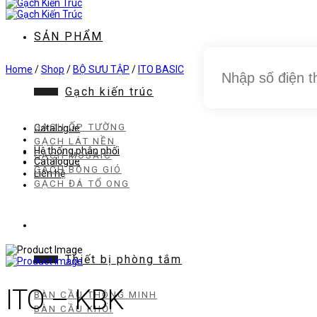
dung
SẢN PHẨM
Home
/
Shop
/
BỘ SƯU TẬP
/
ITO BASIC
Gạch kiến trúc
GẠCH ỐP TƯỜNG
Catalogue
GẠCH LÁT NỀN
Hệ thống phân phối
GẠCH MOSAIC
Catalogue
GẠCH BÔNG GIÓ
Liên hệ
GẠCH ĐÁ TỔ ONG
Thiết bị phòng tắm
ITO – KBK
BÀN CẦU THÔNG MINH
BÀN CẦU KHỐI